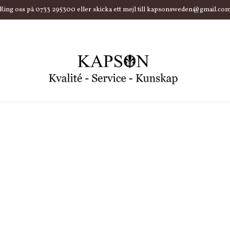
Ring oss på 0733 295300 eller skicka ett mejl till kapsonsweden@gmail.co