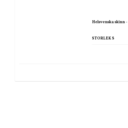
Helsvenska skinn -
STORLEK S
Dessa skinn har m
skinn är oftast skur
täcker här framför 
sidorna.
Detta är en andra s
pälsen. Dessa fälla
stora hål eller hac
De vackra fällarna s
andra lik.
De kan klippas till 