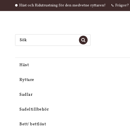
Häst och Ridutrustning för den medvetne ryttaren!
Frågor? 
Häst
Ryttare
Sadlar
Sadeltillbehör
Bett/ bettlöst