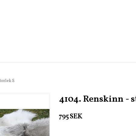
torlek S
4104. Renskinn - s
795 SEK